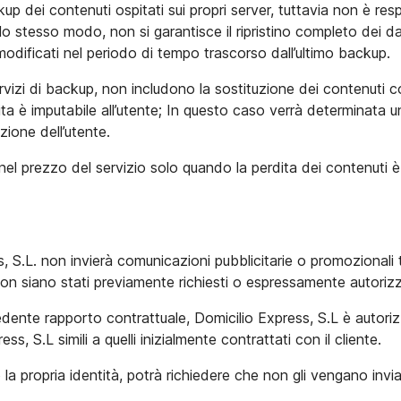
up dei contenuti ospitati sui propri server, tuttavia non è res
lo stesso modo, non si garantisce il ripristino completo dei dat
modificati nel periodo di tempo trascorso dall’ultimo backup.
servizi di backup, non includono la sostituzione dei contenuti 
ta è imputabile all’utente; In questo caso verrà determinata un
ione dell’utente.
a nel prezzo del servizio solo quando la perdita dei contenuti 
, S.L. non invierà comunicazioni pubblicitarie o promozionali t
n siano stati previamente richiesti o espressamente autorizza
cedente rapporto contrattuale, Domicilio Express, S.L è autor
ss, S.L simili a quelli inizialmente contrattati con il cliente.
la propria identità, potrà richiedere che non gli vengano invia