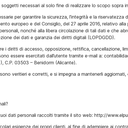
i soggetti necessari al solo fine di realizzare lo scopo sopra i
sarie per garantire la sicurezza, l’integrità e la riservatezza
o europeo e del Consiglio, del 27 aprile 2016, relativo alla p
 personali, nonché alla libera circolazione di tali dati e che 
zione dei dati e garanzia dei diritti digitali (LOPDGDD).
 i diritti di accesso, opposizione, rettifica, cancellazione, lim
ono essere esercitati dall’utente tramite e-mail a: contabilida
), C.P. 03503 – Benidorm (Alicante).
iti sono veritieri e corretti, e si impegna a mantenerli aggiorna
nali?
oi dati personali raccolti tramite il sito web: http://www.elpun
ticolari esigenze dei propri clienti, al fine di adempiere ai contr