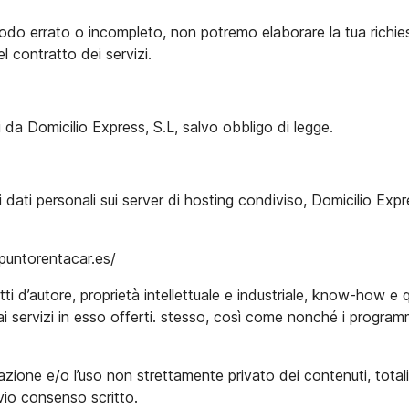
in modo errato o incompleto, non potremo elaborare la tua richie
el contratto dei servizi.
i da Domicilio Express, S.L, salvo obbligo di legge.
nti dati personali sui server di hosting condiviso, Domicilio E
elpuntorentacar.es/
ritti d’autore, proprietà intellettuale e industriale, know-how e q
 servizi in esso offerti. stesso, così come nonché i programmi
zione e/o l’uso non strettamente privato dei contenuti, totali 
vio consenso scritto.