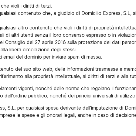
e violi i diritti di terzi.
ualsiasi contenuto che, a giudizio di Domicilio Express, S.L, si
lsiasi altro contenuto che violi i diritti di proprietà intellettua
onali di altri utenti senza il loro consenso espresso o in viola
Consiglio del 27 aprile 2016 sulla protezione dei dati persona
lla libera circolazione degli stessi.
rizzi email del dominio per inviare spam di massa.
enuto del suo sito web, delle informazioni trasmesse e memori
iferimento alla proprietà intellettuale, ai diritti di terzi e alla tu
golamenti vigenti, nonché delle norme che regolano il funziona
to dell’ordine pubblico, nonché dei principi universali di utilizzo
s, S.L. per qualsiasi spesa derivante dall’imputazione di Domic
omprese le spese e gli onorari legali, anche in caso di decisione