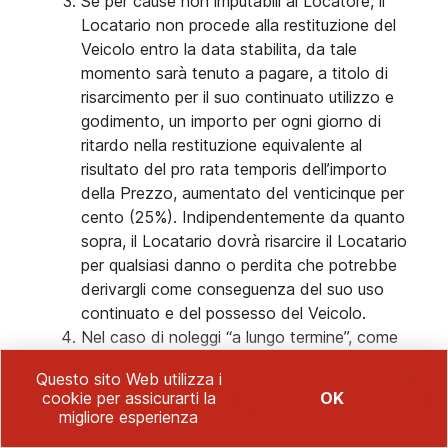
Se per cause non imputabili al Locatore, il
Locatario non procede alla restituzione del
Veicolo entro la data stabilita, da tale
momento sarà tenuto a pagare, a titolo di
risarcimento per il suo continuato utilizzo e
godimento, un importo per ogni giorno di
ritardo nella restituzione equivalente al
risultato del pro rata temporis dell’importo
della Prezzo, aumentato del venticinque per
cento (25%). Indipendentemente da quanto
sopra, il Locatario dovrà risarcire il Locatario
per qualsiasi danno o perdita che potrebbe
derivargli come conseguenza del suo uso
continuato e del possesso del Veicolo.
Nel caso di noleggi “a lungo termine”, come
specificato nella condizione generale 3.7, la
Questo sito Web utilizza i
liquidazione del chilometraggio avverrà al
cookie per assicurarti la
OK
perfezionamento dell’ultimo dei contratti
migliore esperienza
consecutivi sottoscritti dalle Parti, tenendo