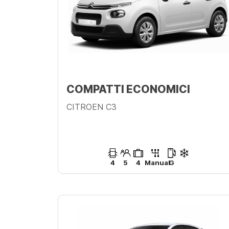
COMPATTI ECONOMICI
CITROEN C3
4
5
4
Manual
G