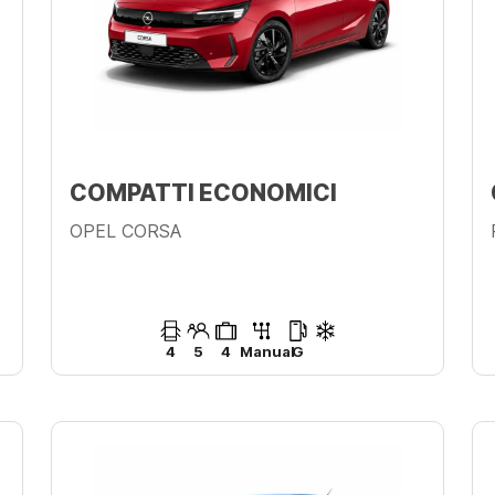
COMPATTI ECONOMICI
OPEL CORSA
4
5
4
Manual
G