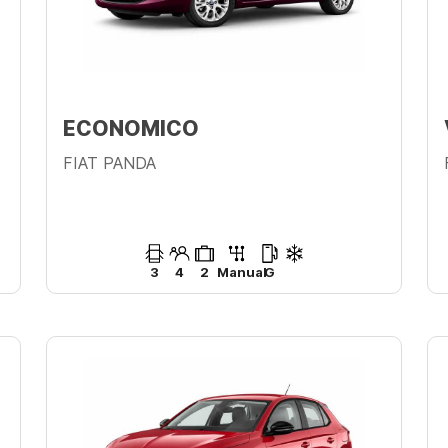
ECONOMICO
FIAT PANDA
3
4
2
Manual
G