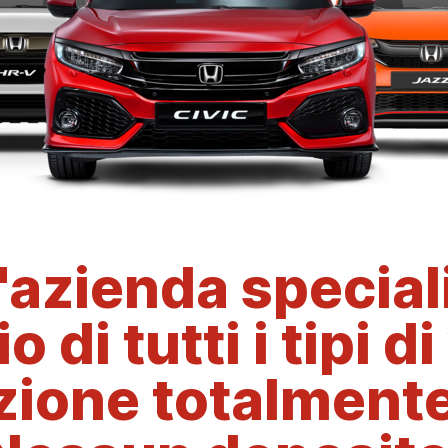
azienda special
 di tutti i tipi di
ione totalmente