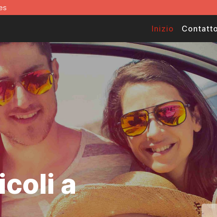
es
Inizio
Contatt
coli a