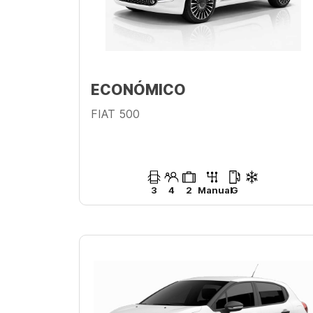
ECONÓMICO
FIAT 500
3
4
2
Manual
G