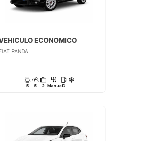
VEHICULO ECONOMICO
FIAT PANDA
5
5
2
Manual
G