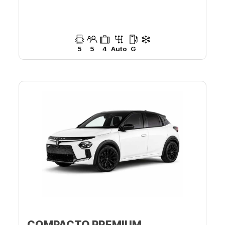
5
5
4
Auto
G
COMPACTO PREMIUM