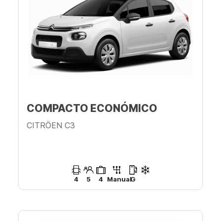
COMPACTO ECONÓMICO
CITRÖEN C3
4
5
4
Manual
G