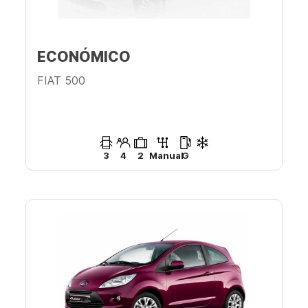
ECONÓMICO
FIAT 500
3
4
2
Manual
G