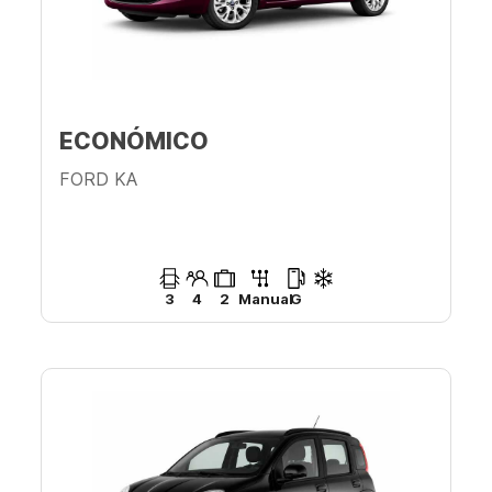
ECONÓMICO
FORD KA
3
4
2
Manual
G