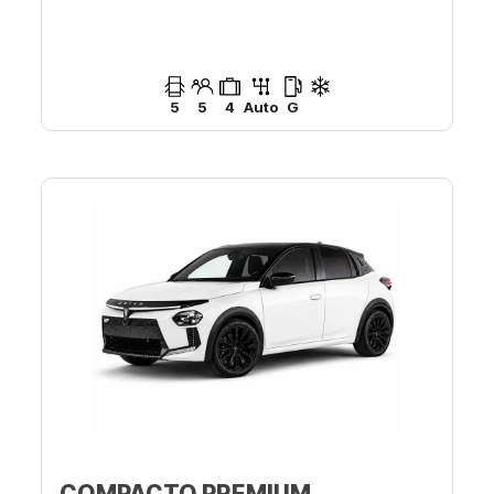
5
5
4
Auto
G
COMPACTO PREMIUM