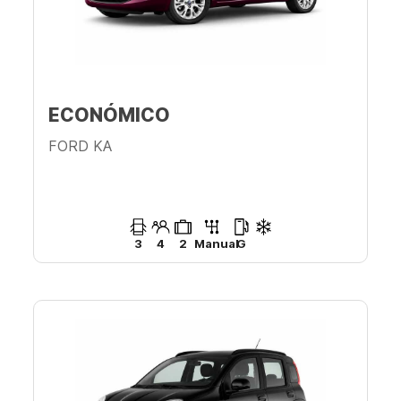
ECONÓMICO
FORD KA
3
4
2
Manual
G