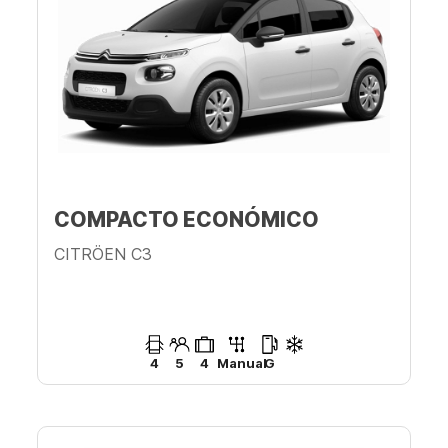
COMPACTO ECONÓMICO
CITRÖEN C3
4
5
4
Manual
G