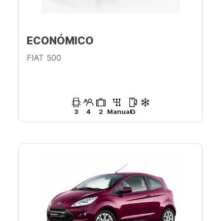
ECONÓMICO
FIAT 500
3
4
2
Manual
G