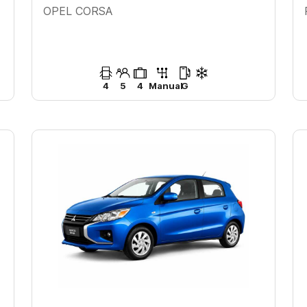
OPEL CORSA
4
5
4
Manual
G