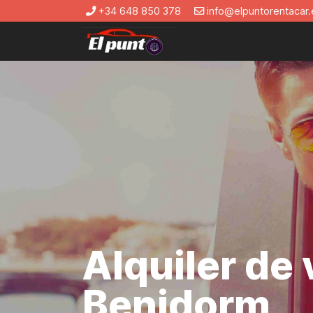
+34 648 850 378
info@elpuntorentacar.
Alquiler de
Benidorm