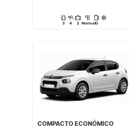
3
4
2
Manual
G
COMPACTO ECONÓMICO