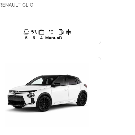
RENAULT CLIO
5
5
4
Manual
D