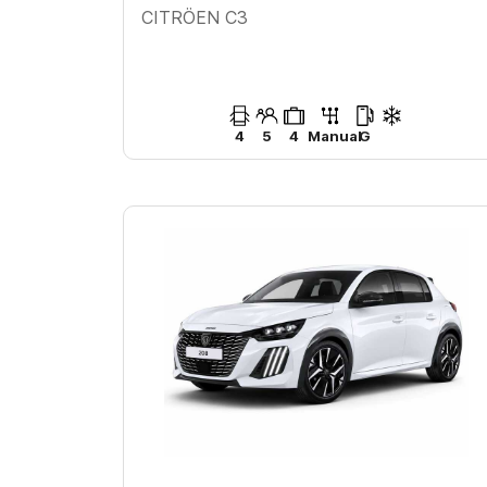
CITRÖEN C3
4
5
4
Manual
G