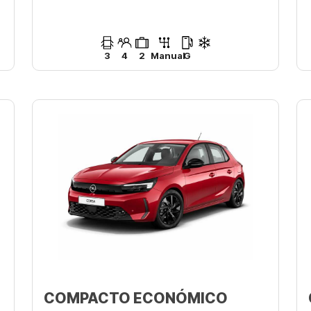
3
4
2
Manual
G
COMPACTO ECONÓMICO