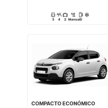
3
4
2
Manual
G
COMPACTO ECONÓMICO