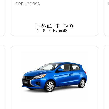
OPEL CORSA
4
5
4
Manual
G