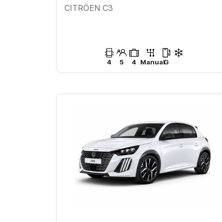
CITRÖEN C3
4
5
4
Manual
G