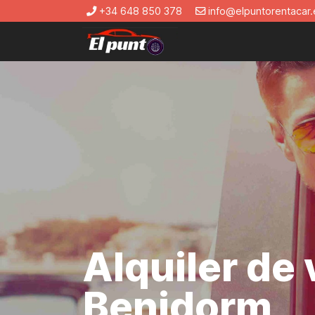
+34 648 850 378
info@elpuntorentacar.
Alquiler de
Benidorm