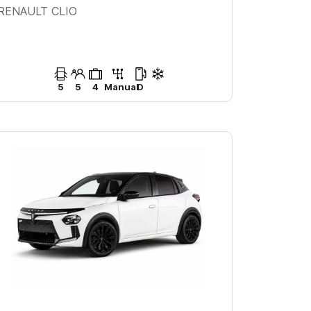
RENAULT CLIO
5
5
4
Manual
D