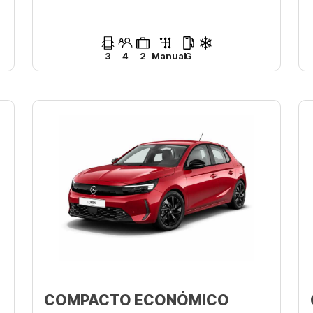
3
4
2
Manual
G
COMPACTO ECONÓMICO