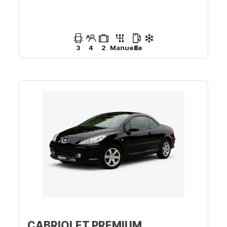
3
4
2
Manuelle
E
CABRIOLET PREMIUM